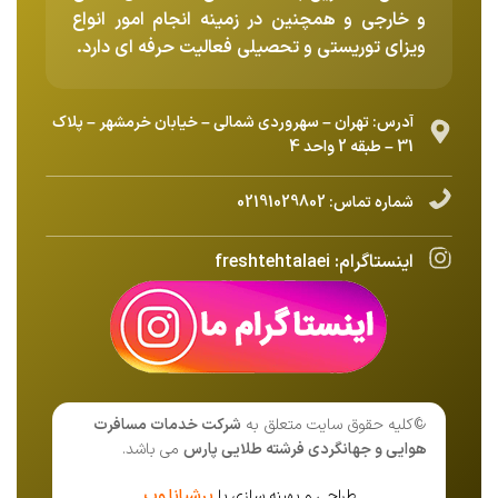
و خارجی و همچنین در زمینه انجام امور انواع
ویزای توریستی و تحصیلی فعالیت حرفه ای دارد.
آدرس: تهران – سهروردی شمالی – خیابان خرمشهر – پلاک
31 – طبقه 2 واحد 4
شماره تماس:
02191029802
اینستاگرام:
freshtehtalaei
©کلیه حقوق سایت متعلق به
شرکت خدمات مسافرت
هوایی و جهانگردی فرشته طلایی پارس
می باشد.
طراحی و بهینه سازی با
پرشیانا وب