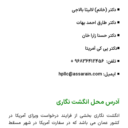
◾️ دکتر (خانم) لالیثا بالاجی
◾️ دکتر طارق احمد بهات
◾️ دکتر حسنا زارا خان
◾️دکتر پی کی آمریتا
◾️
تلفن: 96836412456
+
◾️
ایمیل: hpllc@assarain.com
آدرس محل انگشت نگاری
انگشت نگاری بخشی از فرایند درخواست ویزای آمریکا در
کشور عمان می باشد که در سفارت آمریکا در شهر مسقط