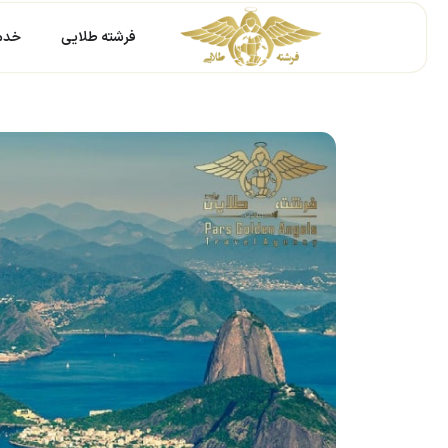
فرشته طلایی
خدما