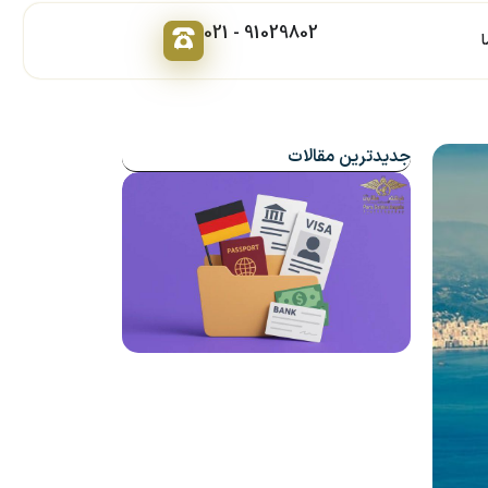
91029802 - 021
جدیدترین مقالات