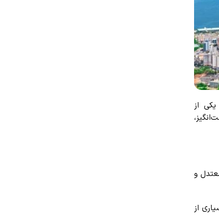
یکی از
انگیز،
عتدل و
یاری از