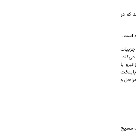
د که در
و است.
جزییات
می‌کند.
انیرو
با
پایتخت
مراحل و
رگ مسیح