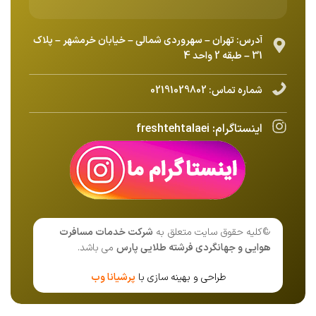
آدرس: تهران – سهروردی شمالی – خیابان خرمشهر – پلاک
31 – طبقه 2 واحد 4
شماره تماس:
02191029802
اینستاگرام:
freshtehtalaei
©کلیه حقوق سایت متعلق به
شرکت خدمات مسافرت
هوایی و جهانگردی فرشته طلایی پارس
می باشد.
طراحی و بهینه سازی با
پرشیانا وب