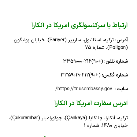
ارتباط با سرکنسولگری امریکا در آنکارا
آدرس:
ترکیه، استانبول، سارییر (Sarıyer)، خیابان پولیگون
(Poligon)، شماره 75
شماره‌ تلفن:
(+90)212-3359000
شماره فکس:
(+90)212-3359019
سایت:
https://tr.usembassy.gov/
آدرس سفارت آمریکا در آنکارا
ترکیه، آنکارا، چانکایا (Çankaya)، چوکورامبار (Çukurambar)،
خیابان 1480، شماره 1