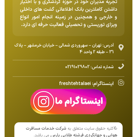
تجربه مدیران خود در حوزه گردشگری و با اختیار
داشتن کاملترین بانک اطلاعاتی گشت های داخلی
و خارجی و همچنین در زمینه انجام امور انواع
ویزای توریستی و تحصیلی فعالیت حرفه ای دارد.
آدرس: تهران – سهروردی شمالی – خیابان خرمشهر – پلاک
31 – طبقه 2 واحد 4
شماره تماس:
02191029802
اینستاگرام:
freshtehtalaei
©کلیه حقوق سایت متعلق به
شرکت خدمات مسافرت
هوایی و جهانگردی فرشته طلایی پارس
می باشد.